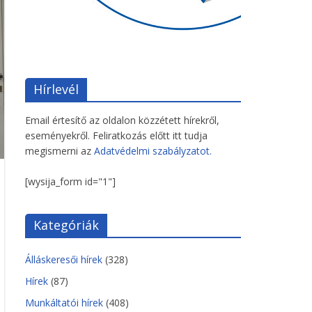
Hírlevél
Email értesítő az oldalon közzétett hírekről,
eseményekről. Feliratkozás előtt itt tudja
megismerni az
Adatvédelmi szabályzatot.
[wysija_form id="1"]
Kategóriák
Álláskeresői hírek
(328)
Hírek
(87)
Munkáltatói hírek
(408)