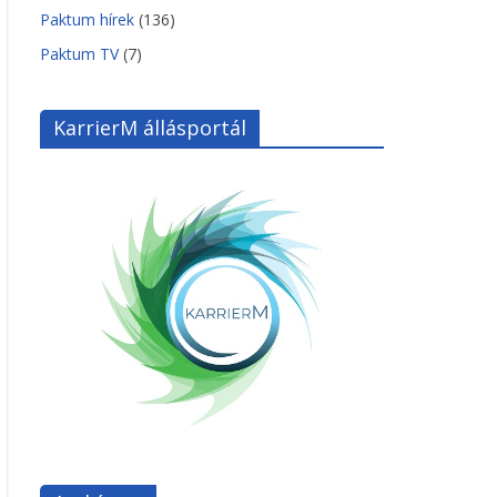
Paktum hírek
(136)
Paktum TV
(7)
KarrierM állásportál