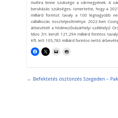
multira lenne szüksége a vármegyének. A vá
beruházás szükséges. Ismertette, hogy a 2021
milliárd forintot tavaly a 100 legnagyobb 
vállalkozás összteljesítménye. 2022-ben Cson
árbevételt a hódmezővásárhelyi székhelyű Orsz
Mizo Zrt. került 121,294 milliárd forintos tav
Kft. lett 105,783 milliárd forintos nettó árbevétel
←
Befektetés ösztönzés Szegeden – Pa