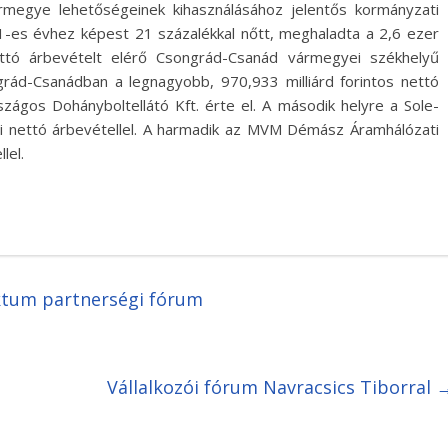
rmegye lehetőségeinek kihasználásához jelentős kormányzati
-es évhez képest 21 százalékkal nőtt, meghaladta a 2,6 ezer
nettó árbevételt elérő Csongrád-Csanád vármegyei székhelyű
grád-Csanádban a legnagyobb, 970,933 milliárd forintos nettó
ágos Dohányboltellátó Kft. érte el. A második helyre a Sole-
alyi nettó árbevétellel. A harmadik az MVM Démász Áramhálózati
lel.
ktum partnerségi fórum
Vállalkozói fórum Navracsics Tiborral