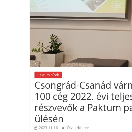
Paktum hírek
Csongrád-Csanád várm
100 cég 2022. évi tel
részvevők a Paktum p
ülésén
2023-11-16
Ölveczki Imre