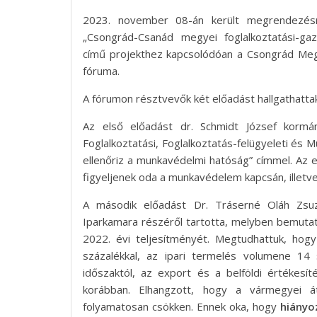
2023. november 08-án került megrendezés
„Csongrád-Csanád megyei foglalkoztatási-ga
című projekthez kapcsolódóan a Csongrád Meg
fóruma.
A fórumon résztvevők két előadást hallgathatta
Az első előadást dr. Schmidt József kormán
Foglalkoztatási, Foglalkoztatás-felügyeleti és
ellenőriz a munkavédelmi hatóság” címmel. Az e
figyeljenek oda a munkavédelem kapcsán, illetve
A második előadást Dr. Tráserné Oláh Zsuz
Iparkamara részéről tartotta, melyben bemu
2022. évi teljesítményét. Megtudhattuk, h
százalékkal, az ipari termelés volumene 14 
időszaktól, az export és a belföldi értékesí
korábban. Elhangzott, hogy a vármegyei át
folyamatosan csökken. Ennek oka, hogy
hiányo