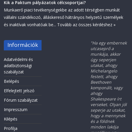
Kik a Paktum pályázatok célcsoportjai?
Munkaerő piaci tevékenységekbe az adott térségben munkát
vállalni szándékozó, álláskereső hátrányos helyzetű személyek
és inaktívak vonhatóak be...
Tovább az összes kérdéshez »
"Ha egy embernek
Információk
utcaseprő a
munkája, akkor
Adatvédelmi és
úgy seperjen
utakat, ahogy
adatbiztonsági
Michelangelo
szabályzat
festett, ahogy
Belépés
Beethoven
komponált, vagy
Elfelejtett jelszó
ahogy
Shakespeare írt
Fórum szabályzat
verseket. Olyan jól
Impresszum
seperje az utakat,
hogy a mennynek
Kilépés
és a földnek
minden lakója
Profilja