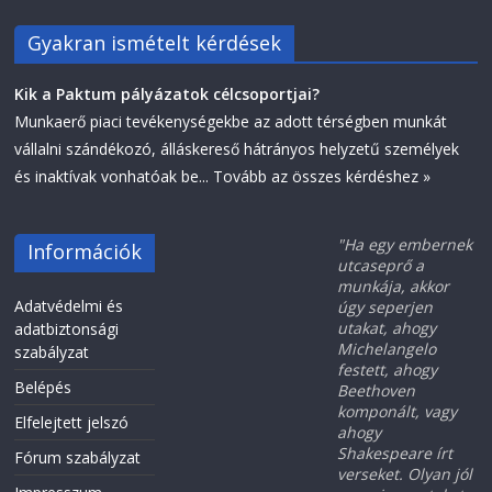
Gyakran ismételt kérdések
Kik a Paktum pályázatok célcsoportjai?
Munkaerő piaci tevékenységekbe az adott térségben munkát
vállalni szándékozó, álláskereső hátrányos helyzetű személyek
és inaktívak vonhatóak be...
Tovább az összes kérdéshez »
"Ha egy embernek
Információk
utcaseprő a
munkája, akkor
Adatvédelmi és
úgy seperjen
utakat, ahogy
adatbiztonsági
Michelangelo
szabályzat
festett, ahogy
Belépés
Beethoven
komponált, vagy
Elfelejtett jelszó
ahogy
Shakespeare írt
Fórum szabályzat
verseket. Olyan jól