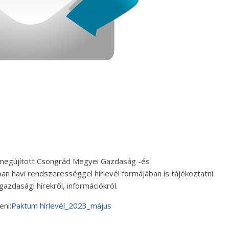
egújított Csongrád Megyei Gazdaság -és
an havi rendszerességgel hírlevél formájában is tájékoztatni
gazdasági hírekről, információkról.
eni:
Paktum hírlevél_2023_május