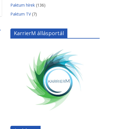
Paktum hírek
(136)
Paktum TV
(7)
→
KarrierM állásportál