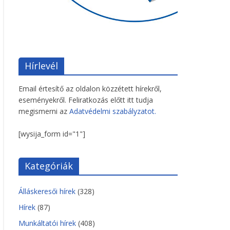
Hírlevél
Email értesítő az oldalon közzétett hírekről,
eseményekről. Feliratkozás előtt itt tudja
megismerni az
Adatvédelmi szabályzatot.
[wysija_form id="1"]
Kategóriák
Álláskeresői hírek
(328)
Hírek
(87)
Munkáltatói hírek
(408)