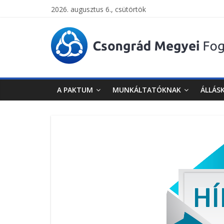
2026. augusztus 6., csütörtök
Csongrád
Megyei
Foglalkoztatási
A PAKTUM
MUNKÁLTATÓKNAK
ÁLLÁS
Paktum