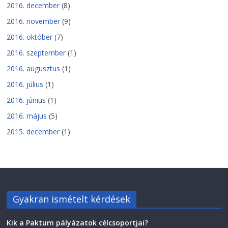
2016. december
(8)
2016. november
(9)
2016. október
(7)
2016. szeptember
(1)
2016. augusztus
(1)
2016. július
(1)
2016. június
(1)
2016. május
(5)
2015. december
(1)
Gyakran ismételt kérdések
Kik a Paktum pályázatok célcsoportjai?