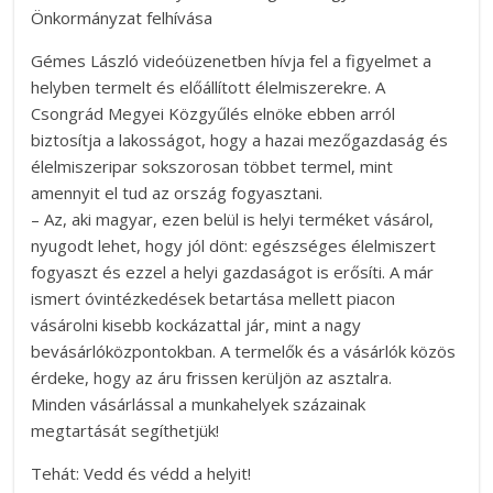
Önkormányzat felhívása
Gémes László videóüzenetben hívja fel a figyelmet a
helyben termelt és előállított élelmiszerekre. A
Csongrád Megyei Közgyűlés elnöke ebben arról
biztosítja a lakosságot, hogy a hazai mezőgazdaság és
élelmiszeripar sokszorosan többet termel, mint
amennyit el tud az ország fogyasztani.
– Az, aki magyar, ezen belül is helyi terméket vásárol,
nyugodt lehet, hogy jól dönt: egészséges élelmiszert
fogyaszt és ezzel a helyi gazdaságot is erősíti. A már
ismert óvintézkedések betartása mellett piacon
vásárolni kisebb kockázattal jár, mint a nagy
bevásárlóközpontokban. A termelők és a vásárlók közös
érdeke, hogy az áru frissen kerüljön az asztalra.
Minden vásárlással a munkahelyek százainak
megtartását segíthetjük!
Tehát: Vedd és védd a helyit!