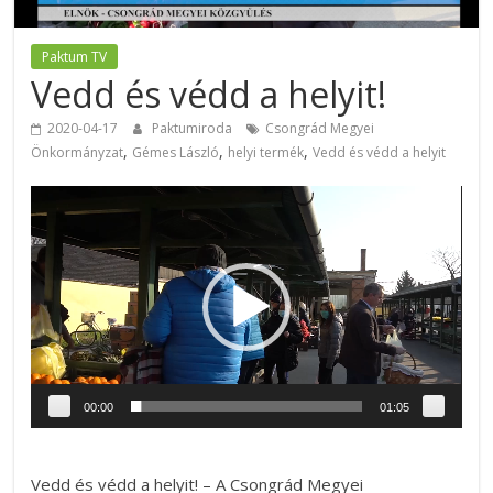
Paktum TV
Vedd és védd a helyit!
2020-04-17
Paktumiroda
Csongrád Megyei
,
,
,
Önkormányzat
Gémes László
helyi termék
Vedd és védd a helyit
Videólejátszó
00:00
01:05
Vedd és védd a helyit! – A Csongrád Megyei