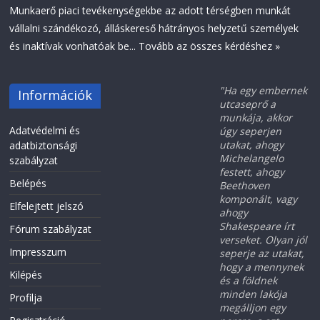
Munkaerő piaci tevékenységekbe az adott térségben munkát
vállalni szándékozó, álláskereső hátrányos helyzetű személyek
és inaktívak vonhatóak be...
Tovább az összes kérdéshez »
"Ha egy embernek
Információk
utcaseprő a
munkája, akkor
Adatvédelmi és
úgy seperjen
utakat, ahogy
adatbiztonsági
Michelangelo
szabályzat
festett, ahogy
Belépés
Beethoven
komponált, vagy
Elfelejtett jelszó
ahogy
Shakespeare írt
Fórum szabályzat
verseket. Olyan jól
Impresszum
seperje az utakat,
hogy a mennynek
Kilépés
és a földnek
minden lakója
Profilja
megálljon egy