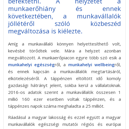
befektetni. A helyzetet a
munkaerőhiány és ennek
következtében, a munkavállalók
jóllétéről szóló közbeszéd
megváltozása is kiélezte.
Amíg a munkavállaló könnyen helyettesíthető volt,
kevésbé törődtek vele. Mára a helyzet azonban
megváltozott. A munkaerőpiacon egyre több szó esik a
munkahelyi egészség
ről, a
munkahelyi wellbeing
ről,
és ennek kapcsán a munkavállalók megtartásáról,
elkötelezéséről. A táppénzen eltöltött idő komoly
gazdasági hátrányt jelent, sokba kerül a vállalatoknak.
2016-os adatok szerint a munkavállalók összesen 1
millió 160 ezer esetben voltak táppénzen, és a
táppénzes napok száma meghaladta a 25 milliót.
Ráadásul a magyar lakosság és ezzel együtt a magyar
munkavállalók egészségi mutatói régiós és európai