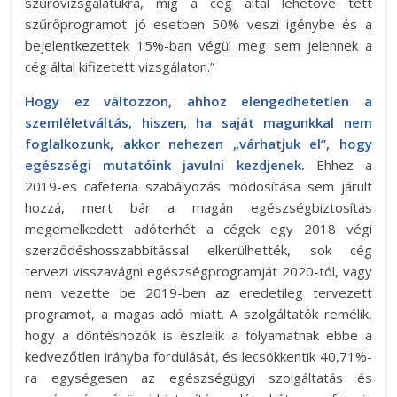
szűrővizsgálatukra, míg a cég által lehetővé tett
szűrőprogramot jó esetben 50% veszi igénybe és a
bejelentkezettek 15%-ban végül meg sem jelennek a
cég által kifizetett vizsgálaton.”
Hogy ez változzon, ahhoz elengedhetetlen a
szemléletváltás, hiszen, ha saját magunkkal nem
foglalkozunk, akkor nehezen „várhatjuk el”, hogy
egészségi mutatóink javulni kezdjenek.
Ehhez a
2019-es cafeteria szabályozás módosítása sem járult
hozzá, mert bár a magán egészségbiztosítás
megemelkedett adóterhét a cégek egy 2018 végi
szerződéshosszabbítással elkerülhették, sok cég
tervezi visszavágni egészségprogramját 2020-tól, vagy
nem vezette be 2019-ben az eredetileg tervezett
programot, a magas adó miatt. A szolgáltatók remélik,
hogy a döntéshozók is észlelik a folyamatnak ebbe a
kedvezőtlen irányba fordulását, és lecsökkentik 40,71%-
ra egységesen az egészségügyi szolgáltatás és