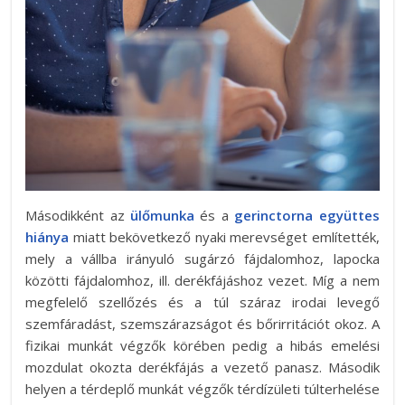
Másodikként az
ülőmunka
és a
gerinctorna együttes
hiánya
miatt bekövetkező nyaki merevséget említették,
mely a vállba irányuló sugárzó fájdalomhoz, lapocka
közötti fájdalomhoz, ill. derékfájáshoz vezet. Míg a nem
megfelelő szellőzés és a túl száraz irodai levegő
szemfáradást, szemszárazságot és bőrirritációt okoz. A
fizikai munkát végzők körében pedig a hibás emelési
mozdulat okozta derékfájás a vezető panasz. Második
helyen a térdeplő munkát végzők térdízületi túlterhelése