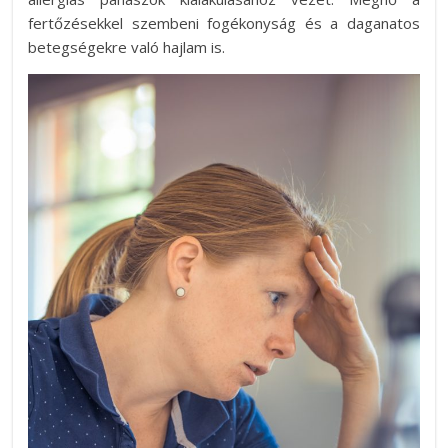
fertőzésekkel szembeni fogékonyság és a daganatos
betegségekre való hajlam is.