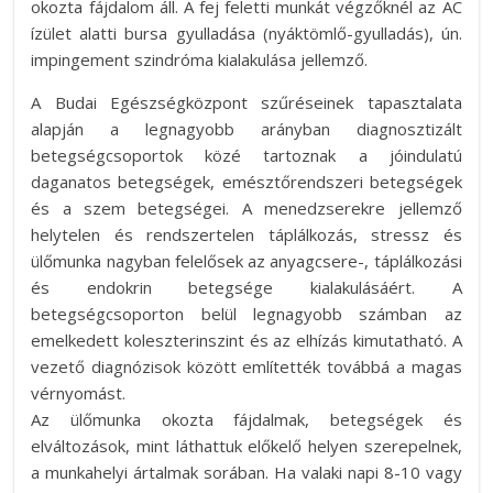
okozta fájdalom áll. A fej feletti munkát végzőknél az AC
ízület alatti bursa gyulladása (nyáktömlő-gyulladás), ún.
impingement szindróma kialakulása jellemző.
A Budai Egészségközpont szűréseinek tapasztalata
alapján a legnagyobb arányban diagnosztizált
betegségcsoportok közé tartoznak a jóindulatú
daganatos betegségek, emésztőrendszeri betegségek
és a szem betegségei. A menedzserekre jellemző
helytelen és rendszertelen táplálkozás, stressz és
ülőmunka nagyban felelősek az anyagcsere-, táplálkozási
és endokrin betegsége kialakulásáért. A
betegségcsoporton belül legnagyobb számban az
emelkedett koleszterinszint és az elhízás kimutatható. A
vezető diagnózisok között említették továbbá a magas
vérnyomást.
Az ülőmunka okozta fájdalmak, betegségek és
elváltozások, mint láthattuk előkelő helyen szerepelnek,
a munkahelyi ártalmak sorában. Ha valaki napi 8-10 vagy