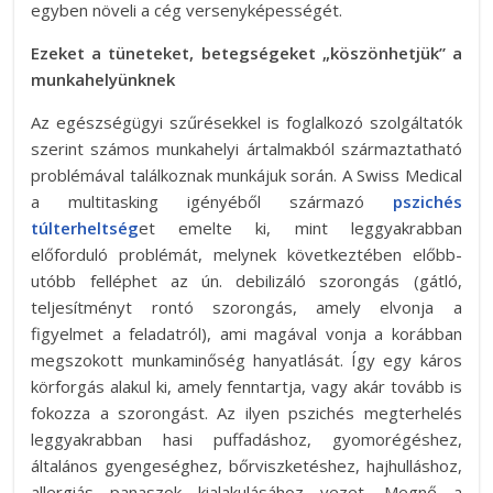
egyben növeli a cég versenyképességét.
Ezeket a tüneteket, betegségeket „köszönhetjük” a
munkahelyünknek
Az egészségügyi szűrésekkel is foglalkozó szolgáltatók
szerint számos munkahelyi ártalmakból származtatható
problémával találkoznak munkájuk során. A Swiss Medical
a multitasking igényéből származó
pszichés
túlterheltség
et emelte ki, mint leggyakrabban
előforduló problémát, melynek következtében előbb-
utóbb felléphet az ún. debilizáló szorongás (gátló,
teljesítményt rontó szorongás, amely elvonja a
figyelmet a feladatról), ami magával vonja a korábban
megszokott munkaminőség hanyatlását. Így egy káros
körforgás alakul ki, amely fenntartja, vagy akár tovább is
fokozza a szorongást. Az ilyen pszichés megterhelés
leggyakrabban hasi puffadáshoz, gyomorégéshez,
általános gyengeséghez, bőrviszketéshez, hajhulláshoz,
allergiás panaszok kialakulásához vezet. Megnő a