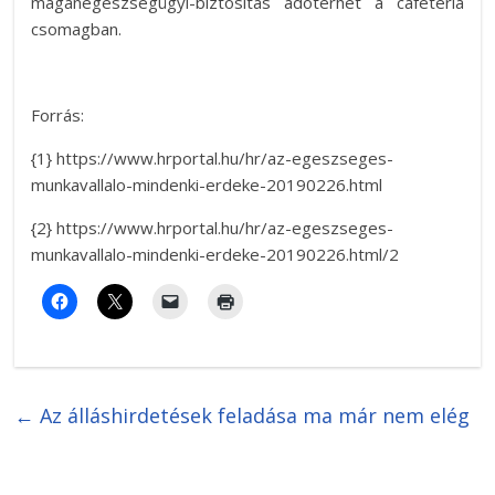
magánegészségügyi-biztosítás adóterhét a cafeteria
csomagban.
Forrás:
{1} https://www.hrportal.hu/hr/az-egeszseges-
munkavallalo-mindenki-erdeke-20190226.html
{2} https://www.hrportal.hu/hr/az-egeszseges-
munkavallalo-mindenki-erdeke-20190226.html/2
←
Az álláshirdetések feladása ma már nem elég