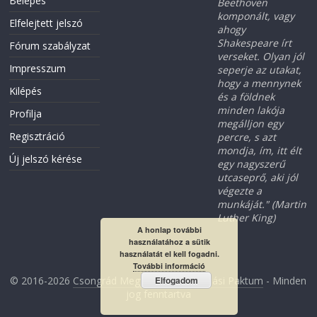
Belépés
Beethoven
komponált, vagy
Elfelejtett jelszó
ahogy
Shakespeare írt
Fórum szabályzat
verseket. Olyan jól
Impresszum
seperje az utakat,
hogy a mennynek
Kilépés
és a földnek
minden lakója
Profilja
megálljon egy
Regisztráció
percre, s azt
mondja, ím, itt élt
Új jelszó kérése
egy nagyszerű
utcaseprő, aki jól
végezte a
munkáját." (Martin
Luther King)
A honlap további
használatához a sütik
használatát el kell fogadni.
További információ
Elfogadom
© 2016-2026
Csongrád Megyei Foglalkoztatási Paktum
- Minden
jog fenntartva