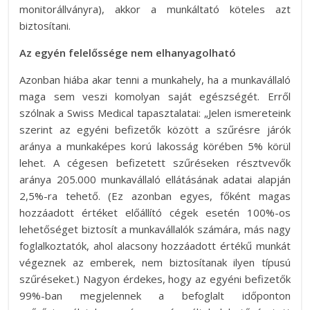
monitorállványra), akkor a munkáltató köteles azt
biztosítani.
Az egyén felelőssége nem elhanyagolható
Azonban hiába akar tenni a munkahely, ha a munkavállaló
maga sem veszi komolyan saját egészségét. Erről
szólnak a Swiss Medical tapasztalatai: „Jelen ismereteink
szerint az egyéni befizetők között a szűrésre járók
aránya a munkaképes korú lakosság körében 5% körül
lehet. A cégesen befizetett szűréseken résztvevők
aránya 205.000 munkavállaló ellátásának adatai alapján
2,5%-ra tehető. (Ez azonban egyes, főként magas
hozzáadott értéket előállító cégek esetén 100%-os
lehetőséget biztosít a munkavállalók számára, más nagy
foglalkoztatók, ahol alacsony hozzáadott értékű munkát
végeznek az emberek, nem biztosítanak ilyen típusú
szűréseket.) Nagyon érdekes, hogy az egyéni befizetők
99%-ban megjelennek a befoglalt időponton