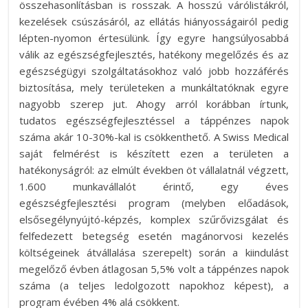
összehasonlításban is rosszak. A hosszú várólistákról,
kezelések csúszásáról, az ellátás hiányosságairól pedig
lépten-nyomon értesülünk. Így egyre hangsúlyosabbá
válik az egészségfejlesztés, hatékony megelőzés és az
egészségügyi szolgáltatásokhoz való jobb hozzáférés
biztosítása, mely területeken a munkáltatóknak egyre
nagyobb szerep jut. Ahogy arról korábban írtunk,
tudatos egészségfejlesztéssel a táppénzes napok
száma akár 10-30%-kal is csökkenthető. A Swiss Medical
saját felmérést is készített ezen a területen a
hatékonyságról: az elmúlt években öt vállalatnál végzett,
1.600 munkavállalót érintő, egy éves
egészségfejlesztési program (melyben előadások,
elsősegélynyújtó-képzés, komplex szűrővizsgálat és
felfedezett betegség esetén magánorvosi kezelés
költségeinek átvállalása szerepelt) során a kiindulást
megelőző évben átlagosan 5,5% volt a táppénzes napok
száma (a teljes ledolgozott napokhoz képest), a
program évében 4% alá csökkent.