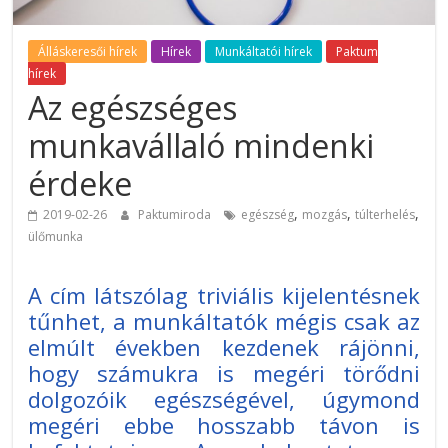
Álláskeresői hírek
Hírek
Munkáltatói hírek
Paktum
hírek
Az egészséges
munkavállaló mindenki
érdeke
,
,
,
2019-02-26
Paktumiroda
egészség
mozgás
túlterhelés
ülőmunka
A cím látszólag triviális kijelentésnek
tűnhet, a munkáltatók mégis csak az
elmúlt években kezdenek rájönni,
hogy számukra is megéri törődni
dolgozóik egészségével, úgymond
megéri ebbe hosszabb távon is