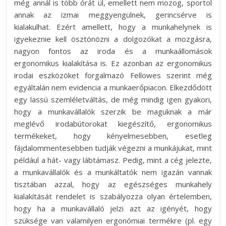
még annál is több órát ül, emellett nem mozog, sportol
annak az izmai meggyengülnek, gerincsérve is
kialakulhat. Ezért amellett, hogy a munkahelynek is
igyekeznie kell ösztönözni a dolgozókat a mozgásra,
nagyon fontos az iroda és a munkaállomások
ergonomikus kialakítása is. Ez azonban az ergonomikus
irodai eszközöket forgalmazó Fellowes szerint még
egyáltalán nem evidencia a munkaerőpiacon. Elkezdődött
egy lassú szemléletváltás, de még mindig igen gyakori,
hogy a munkavállalók szerzik be maguknak a már
meglévő irodabútorokat kiegészítő, ergonomikus
termékeket, hogy kényelmesebben, esetleg
fájdalommentesebben tudják végezni a munkájukat, mint
például a hát- vagy lábtámasz. Pedig, mint a cég jelezte,
a munkavállalók és a munkáltatók nem igazán vannak
tisztában azzal, hogy az egészséges munkahely
kialakítását rendelet is szabályozza olyan értelemben,
hogy ha a munkavállaló jelzi azt az igényét, hogy
szüksége van valamilyen ergonómiai termékre (pl. egy