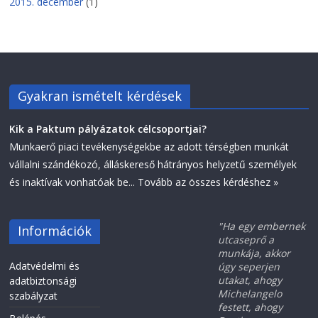
2015. december
(1)
Gyakran ismételt kérdések
Kik a Paktum pályázatok célcsoportjai?
Munkaerő piaci tevékenységekbe az adott térségben munkát
vállalni szándékozó, álláskereső hátrányos helyzetű személyek
és inaktívak vonhatóak be...
Tovább az összes kérdéshez »
"Ha egy embernek
Információk
utcaseprő a
munkája, akkor
Adatvédelmi és
úgy seperjen
utakat, ahogy
adatbiztonsági
Michelangelo
szabályzat
festett, ahogy