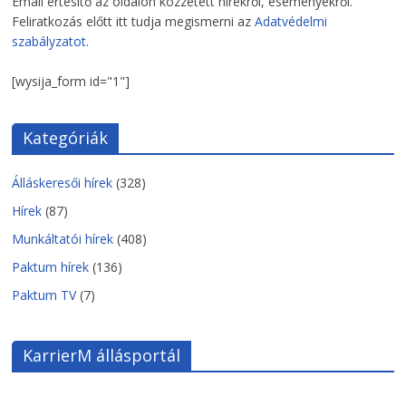
Email értesítő az oldalon közzétett hírekről, eseményekről.
Feliratkozás előtt itt tudja megismerni az
Adatvédelmi
szabályzatot.
[wysija_form id="1"]
Kategóriák
Álláskeresői hírek
(328)
Hírek
(87)
Munkáltatói hírek
(408)
Paktum hírek
(136)
Paktum TV
(7)
KarrierM állásportál