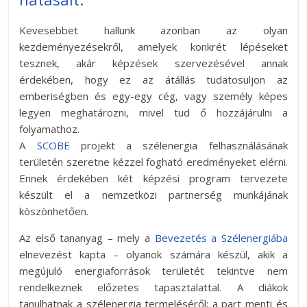
Kevesebbet hallunk azonban az olyan
kezdeményezésekről, amelyek konkrét lépéseket
tesznek, akár képzések szervezésével annak
érdekében, hogy ez az átállás tudatosuljon az
emberiségben és egy-egy cég, vagy személy képes
legyen meghatározni, mivel tud ő hozzájárulni a
folyamathoz.
A
SCOBE
projekt a szélenergia felhasználásának
területén szeretne kézzel fogható eredményeket elérni.
Ennek érdekében két képzési program tervezete
készült el a nemzetközi partnerség munkájának
köszönhetően.
Az első tananyag – mely a
Bevezetés a Szélenergiába
elnevezést kapta – olyanok számára készül, akik a
megújuló energiaforrások területét tekintve nem
rendelkeznek előzetes tapasztalattal. A diákok
tanulhatnak a szélenergia termeléséről; a part menti és