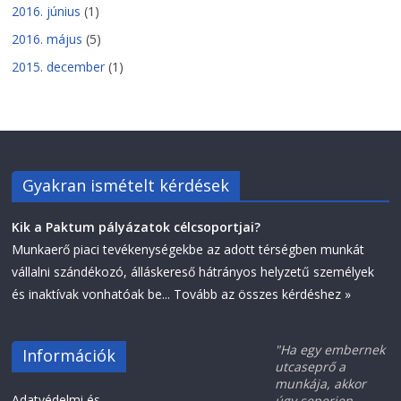
2016. június
(1)
2016. május
(5)
2015. december
(1)
Gyakran ismételt kérdések
Kik a Paktum pályázatok célcsoportjai?
Munkaerő piaci tevékenységekbe az adott térségben munkát
vállalni szándékozó, álláskereső hátrányos helyzetű személyek
és inaktívak vonhatóak be...
Tovább az összes kérdéshez »
"Ha egy embernek
Információk
utcaseprő a
munkája, akkor
Adatvédelmi és
úgy seperjen