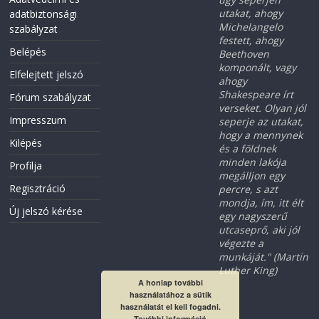
utakat, ahogy
adatbiztonsági
Michelangelo
szabályzat
festett, ahogy
Belépés
Beethoven
komponált, vagy
Elfelejtett jelszó
ahogy
Shakespeare írt
Fórum szabályzat
verseket. Olyan jól
Impresszum
seperje az utakat,
hogy a mennynek
Kilépés
és a földnek
minden lakója
Profilja
megálljon egy
Regisztráció
percre, s azt
mondja, ím, itt élt
Új jelszó kérése
egy nagyszerű
utcaseprő, aki jól
végezte a
munkáját." (Martin
Luther King)
A honlap további
használatához a sütik
használatát el kell fogadni.
További információ