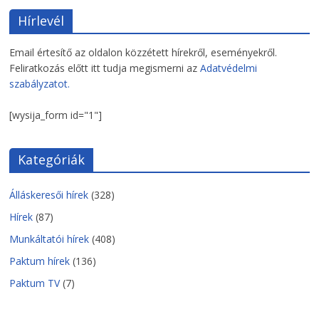
Hírlevél
Email értesítő az oldalon közzétett hírekről, eseményekről.
Feliratkozás előtt itt tudja megismerni az
Adatvédelmi
szabályzatot.
[wysija_form id="1"]
Kategóriák
Álláskeresői hírek
(328)
Hírek
(87)
Munkáltatói hírek
(408)
Paktum hírek
(136)
Paktum TV
(7)