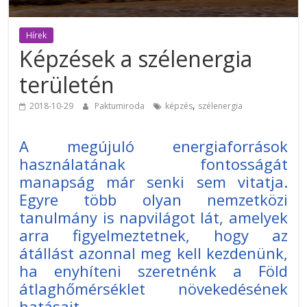
Hírek
Képzések a szélenergia
területén
,
2018-10-29
Paktumiroda
képzés
szélenergia
A megújuló energiaforrások
használatának fontosságát
manapság már senki sem vitatja.
Egyre több olyan nemzetközi
tanulmány is napvilágot lát, amelyek
arra figyelmeztetnek, hogy az
átállást azonnal meg kell kezdenünk,
ha enyhíteni szeretnénk a Föld
átlaghőmérséklet növekedésének
hatásait.