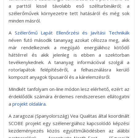
a parttól kissé távolabb eső szélturbinákról; a
szélerőművek környezetre tett hatásáról és még sok
minden másról.
A
Szélerőmű Lapát Ellenőrzési és Javítási Technikák
néven futó második tananyag azokat célozza meg, akik
már rendelkeznek a megújuló energiákhoz kötődő
háttérrel és akik jelenleg is ebben a szektorban
tevékenykednek. A tananyag információval szolgál a
rotorlapátok felépítéséről, a felhasználásra kerülő
kompozit anyagok típusairól és a kárelemzésről.
Mindkét tanfolyam on-line módon lesz elérhető, ezért az
érdeklődők számára érdemes rendszeresen ellátogatni
a
projekt oldalára
.
A zaragozai (Spanyolország) Vea Qualitas által koordinált
SCOBE projekt egy szélenergiához kapcsolódó képzési
kezdeményezés közös együttműködésben az alábbi
partnerekkel: Accentuate-North-East [Egyesült