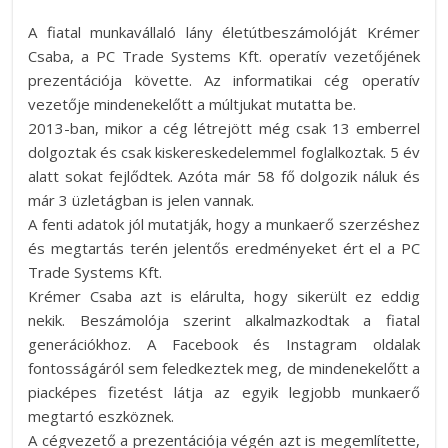
A fiatal munkavállaló lány életútbeszámolóját Krémer
Csaba, a PC Trade Systems Kft. operatív vezetőjének
prezentációja követte. Az informatikai cég operatív
vezetője mindenekelőtt a múltjukat mutatta be.
2013-ban, mikor a cég létrejött még csak 13 emberrel
dolgoztak és csak kiskereskedelemmel foglalkoztak. 5 év
alatt sokat fejlődtek. Azóta már 58 fő dolgozik náluk és
már 3 üzletágban is jelen vannak.
A fenti adatok jól mutatják, hogy a munkaerő szerzéshez
és megtartás terén jelentős eredményeket ért el a PC
Trade Systems Kft.
Krémer Csaba azt is elárulta, hogy sikerült ez eddig
nekik. Beszámolója szerint alkalmazkodtak a fiatal
generációkhoz. A Facebook és Instagram oldalak
fontosságáról sem feledkeztek meg, de mindenekelőtt a
piacképes fizetést látja az egyik legjobb munkaerő
megtartó eszköznek.
A cégvezető a prezentációja végén azt is megemlítette,