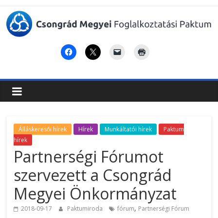
Csongrád
Megyei
Foglalkoztatási
Paktum
Álláskeresői hírek
Hírek
Munkáltatói hírek
Paktum
hírek
Partnerségi Fórumot
szervezett a Csongrád
Megyei Önkormányzat
,
2018-09-17
Paktumiroda
fórum
Partnerségi Fórum