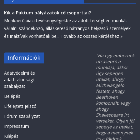
Kik a Paktum pályázatok célcsoportjai?
Munkaerő piaci tevékenységekbe az adott térségben munkát
vállalni szándékozó, álláskereső hátrányos helyzetű személyek
és inaktívak vonhatóak be...
Tovább az összes kérdéshez »
"Ha egy embernek
Információk
utcaseprő a
munkája, akkor
Adatvédelmi és
úgy seperjen
utakat, ahogy
adatbiztonsági
Michelangelo
szabályzat
festett, ahogy
Belépés
Beethoven
komponált, vagy
Elfelejtett jelszó
ahogy
Shakespeare írt
Fórum szabályzat
verseket. Olyan jól
Impresszum
seperje az utakat,
hogy a mennynek
Kilépés
és a földnek