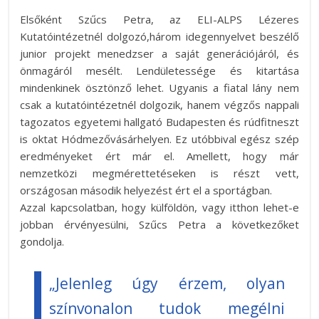
Elsőként Szűcs Petra, az ELI-ALPS Lézeres
Kutatóintézetnél dolgozó,három idegennyelvet beszélő
junior projekt menedzser a saját generációjáról, és
önmagáról mesélt. Lendületessége és kitartása
mindenkinek ösztönző lehet. Ugyanis a fiatal lány nem
csak a kutatóintézetnél dolgozik, hanem végzős nappali
tagozatos egyetemi hallgató Budapesten és rúdfitneszt
is oktat Hódmezővásárhelyen. Ez utóbbival egész szép
eredményeket ért már el. Amellett, hogy már
nemzetközi megmérettetéseken is részt vett,
országosan második helyezést ért el a sportágban.
Azzal kapcsolatban, hogy külföldön, vagy itthon lehet-e
jobban érvényesülni, Szűcs Petra a következőket
gondolja.
„Jelenleg úgy érzem, olyan
színvonalon tudok megélni