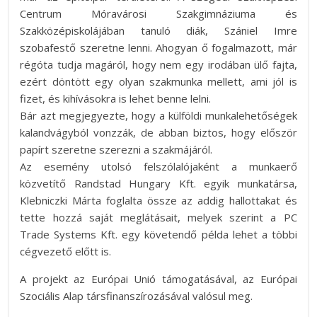
Centrum Móravárosi Szakgimnáziuma és
Szakközépiskolájában tanuló diák, Szániel Imre
szobafestő szeretne lenni. Ahogyan ő fogalmazott, már
régóta tudja magáról, hogy nem egy irodában ülő fajta,
ezért döntött egy olyan szakmunka mellett, ami jól is
fizet, és kihívásokra is lehet benne lelni.
Bár azt megjegyezte, hogy a külföldi munkalehetőségek
kalandvágyból vonzzák, de abban biztos, hogy először
papírt szeretne szerezni a szakmájáról.
Az esemény utolsó felszólalójaként a munkaerő
közvetítő Randstad Hungary Kft. egyik munkatársa,
Klebniczki Márta foglalta össze az addig hallottakat és
tette hozzá saját meglátásait, melyek szerint a PC
Trade Systems Kft. egy követendő példa lehet a többi
cégvezető előtt is.
A projekt az Európai Unió támogatásával, az Európai
Szociális Alap társfinanszírozásával valósul meg.