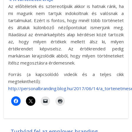
Az előítéletek és sztereotípiák akkor is hatnak ránk, ha
mi magunk nem tartjuk indokoltnak és valósnak a
tartalmukat. Ezért is fontos, hogy minél több történetet
és általuk különböző nézőpontokat ismerjünk meg.
Ráadásul az énmárkaépítés alap kérdései közé tartozik
az, hogy milyen értékek mellett álsz ki, milyen
értékrendet képviselsz. Az értékrended pedig
markánsan kirajzolódik abból, hogy milyen történeteket
ítélsz megosztásra érdemesnek.
Forrás (a kapcsolódó videók és a teljes cikk
megtekinthető):
http://personalbranding.blog.hu/2017/06/14/a_tortenetmes
←
Turbózd fel az employer branding