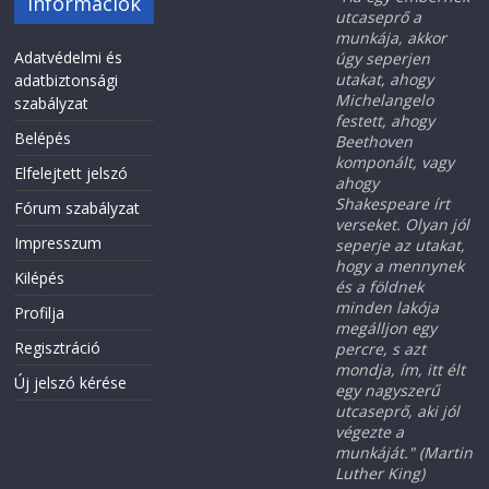
Információk
utcaseprő a
munkája, akkor
Adatvédelmi és
úgy seperjen
utakat, ahogy
adatbiztonsági
Michelangelo
szabályzat
festett, ahogy
Belépés
Beethoven
komponált, vagy
Elfelejtett jelszó
ahogy
Shakespeare írt
Fórum szabályzat
verseket. Olyan jól
Impresszum
seperje az utakat,
hogy a mennynek
Kilépés
és a földnek
minden lakója
Profilja
megálljon egy
Regisztráció
percre, s azt
mondja, ím, itt élt
Új jelszó kérése
egy nagyszerű
utcaseprő, aki jól
végezte a
munkáját." (Martin
Luther King)