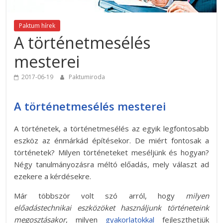
Paktum hírek
A történetmesélés
mesterei
2017-06-19
Paktumiroda
A történetmesélés mesterei
A történetek, a történetmesélés az egyik legfontosabb
eszköz az énmárkád építésekor. De miért fontosak a
történetek? Milyen történeteket meséljünk és hogyan?
Négy tanulmányozásra méltó előadás, mely választ ad
ezekere a kérdésekre.
Már többször volt szó arról, hogy
milyen
előadástechnikai eszközöket használjunk történeteink
megosztásakor
, milyen
gyakorlatokkal
fejleszthetjük