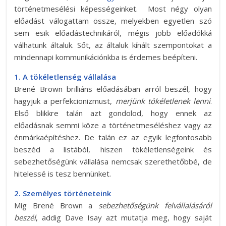
történetmesélési képességeinket. Most négy olyan
előadást válogattam össze, melyekben egyetlen szó
sem esik előadástechnikáról, mégis jobb előadókká
válhatunk általuk. Sőt, az általuk kínált szempontokat a
mindennapi kommunikációnkba is érdemes beépíteni.
1. A tökéletlenség vállalása
Brené Brown brilliáns előadásában arról beszél, hogy
hagyjuk a perfekcionizmust,
merjünk tökéletlenek lenni
.
Első blikkre talán azt gondolod, hogy ennek az
előadásnak semmi köze a történetmeséléshez vagy az
énmárkaépítéshez. De talán ez az egyik legfontosabb
beszéd a listából, hiszen tökéletlenségeink és
sebezhetőségünk vállalása nemcsak szerethetőbbé, de
hitelessé is tesz bennünket.
2. Személyes történeteink
Míg Brené Brown a
sebezhetőségünk felvállalásáról
beszél
, addig Dave Isay azt mutatja meg, hogy saját