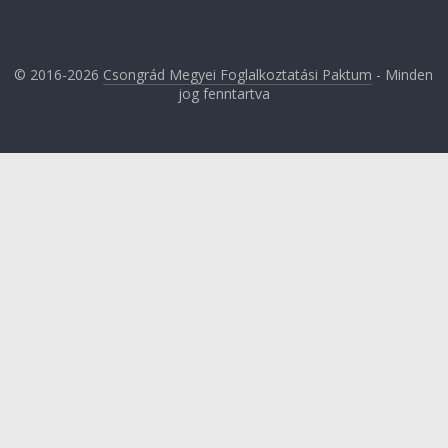
© 2016-2026
Csongrád Megyei Foglalkoztatási Paktum
- Minden
jog fenntartva