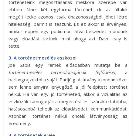
történeteink megosztásának mekkora szerepe van
ebben. Nincs két egyforma történet, de az általuk
megélt lecke azonos: csak önazonosságból jöhet létre
hitelesség, bármit is teszünk. És ez akkor is érvényes,
amikor éppen egy pódiumon állva beszédet mondunk
vagy előadást tartunk, mint ahogy azt Dave Isay is
tette.
3. A történetmesélés eszközei
Joe Sabia egy remek előadásban mutatja be a
történetmesélés technológiájának fejlődését
, a
barlangrajzoktól a saját iPadjéig. A látvány azonban közel
sem lenne annyira lenyügőző, a jól felépített történet
nélkül. Ha van egy jó történeted, akkor a vizualitás az
eszközök támogatják a megértést és szórakoztatóbbá,
hatásosabbá tehetik az előadásodat, kommunikációdat.
Azonban, történet nélkül öncélú látványosság az
eredmény.
4. A történetek ereje