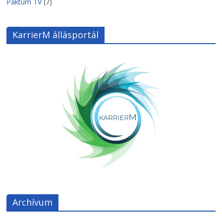
Paktum TV
(7)
KarrierM állásportál
Archívum