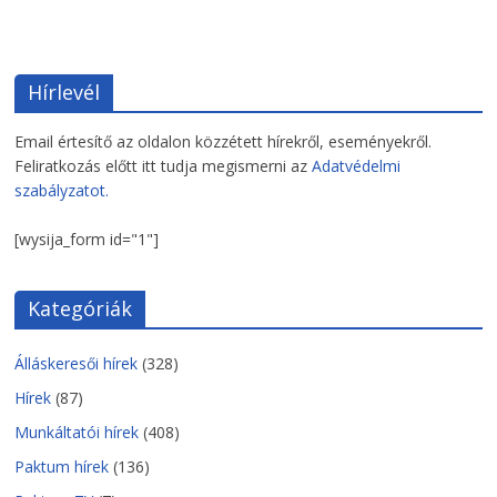
Hírlevél
Email értesítő az oldalon közzétett hírekről, eseményekről.
Feliratkozás előtt itt tudja megismerni az
Adatvédelmi
szabályzatot.
[wysija_form id="1"]
Kategóriák
Álláskeresői hírek
(328)
Hírek
(87)
Munkáltatói hírek
(408)
Paktum hírek
(136)