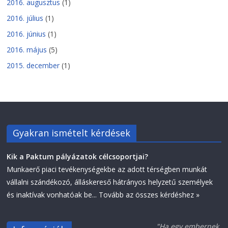
2016. augusztus
(1)
2016. július
(1)
2016. június
(1)
2016. május
(5)
2015. december
(1)
Gyakran ismételt kérdések
Kik a Paktum pályázatok célcsoportjai?
Munkaerő piaci tevékenységekbe az adott térségben munkát
vállalni szándékozó, álláskereső hátrányos helyzetű személyek
és inaktívak vonhatóak be...
Tovább az összes kérdéshez »
"Ha egy embernek