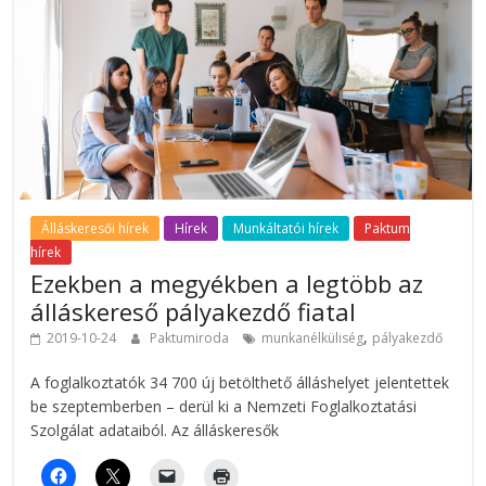
Álláskeresői hírek
Hírek
Munkáltatói hírek
Paktum
hírek
Ezekben a megyékben a legtöbb az
álláskereső pályakezdő fiatal
,
2019-10-24
Paktumiroda
munkanélküliség
pályakezdő
A foglalkoztatók 34 700 új betölthető álláshelyet jelentettek
be szeptemberben – derül ki a Nemzeti Foglalkoztatási
Szolgálat adataiból. Az álláskeresők