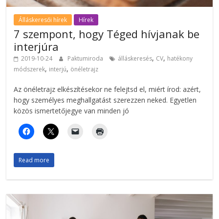
Álláskeresői hírek
Hírek
7 szempont, hogy Téged hívjanak be
interjúra
,
,
2019-10-24
Paktumiroda
álláskeresés
CV
hatékony
,
,
módszerek
interjú
önéletrajz
Az önéletrajz elkészítésekor ne felejtsd el, miért írod: azért,
hogy személyes meghallgatást szerezzen neked. Egyetlen
közös ismertetőjegye van minden jó
Read more