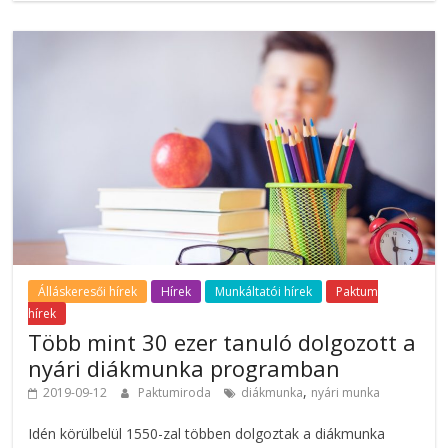
Álláskeresői hírek
Hírek
Munkáltatói hírek
Paktum
hírek
Több mint 30 ezer tanuló dolgozott a
nyári diákmunka programban
,
2019-09-12
Paktumiroda
diákmunka
nyári munka
Idén körülbelül 1550-zal többen dolgoztak a diákmunka