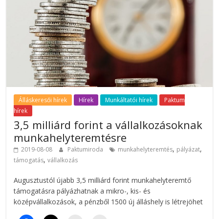
Álláskeresői hírek
Hírek
Munkáltatói hírek
Paktum
hírek
3,5 milliárd forint a vállalkozásoknak
munkahelyteremtésre
,
,
2019-08-08
Paktumiroda
munkahelyteremtés
pályázat
,
támogatás
vállalkozás
Augusztustól újabb 3,5 milliárd forint munkahelyteremtő
támogatásra pályázhatnak a mikro-, kis- és
középvállalkozások, a pénzből 1500 új álláshely is létrejöhet