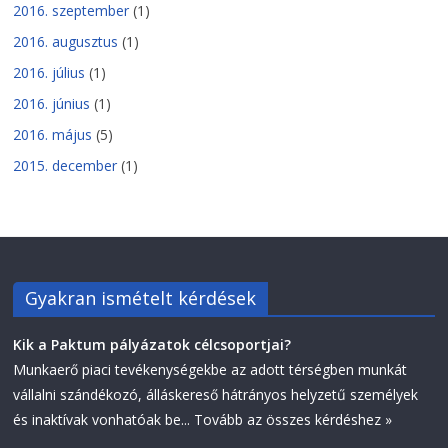
2016. szeptember
(1)
2016. augusztus
(1)
2016. július
(1)
2016. június
(1)
2016. május
(5)
2015. december
(1)
Gyakran ismételt kérdések
Kik a Paktum pályázatok célcsoportjai?
Munkaerő piaci tevékenységekbe az adott térségben munkát
vállalni szándékozó, álláskereső hátrányos helyzetű személyek
és inaktívak vonhatóak be...
Tovább az összes kérdéshez »