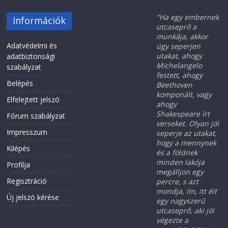
"Ha egy embernek
Információk
utcaseprő a
munkája, akkor
Adatvédelmi és
úgy seperjen
utakat, ahogy
adatbiztonsági
Michelangelo
szabályzat
festett, ahogy
Belépés
Beethoven
komponált, vagy
Elfelejtett jelszó
ahogy
Shakespeare írt
Fórum szabályzat
verseket. Olyan jól
Impresszum
seperje az utakat,
hogy a mennynek
Kilépés
és a földnek
minden lakója
Profilja
megálljon egy
Regisztráció
percre, s azt
mondja, ím, itt élt
Új jelszó kérése
egy nagyszerű
utcaseprő, aki jól
végezte a