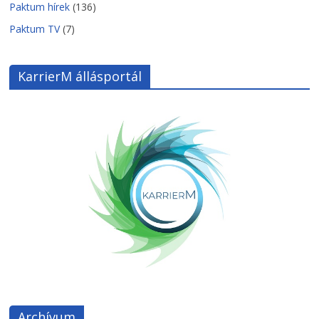
Paktum hírek
(136)
Paktum TV
(7)
KarrierM állásportál
Archívum