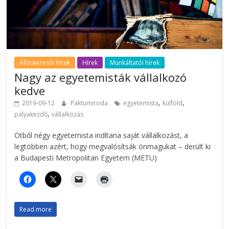
Álláskeresői hírek
Hírek
Munkáltatói hírek
Nagy az egyetemisták vállalkozó
kedve
,
,
2019-09-12
Paktumiroda
egyetemista
külföld
,
pályakezdő
vállalkozás
Ötből négy egyetemista indítana saját vállalkozást, a
legtöbben azért, hogy megvalósítsák önmagukat – derült ki
a Budapesti Metropolitan Egyetem (METU)
Read more