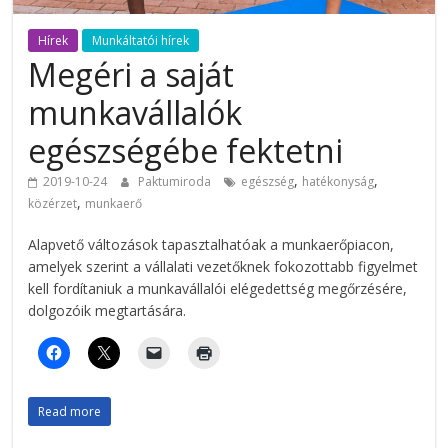
Hírek
Munkáltatói hírek
Megéri a saját
munkavállalók
egészségébe fektetni
,
,
2019-10-24
Paktumiroda
egészség
hatékonyság
,
közérzet
munkaerő
Alapvető változások tapasztalhatóak a munkaerőpiacon,
amelyek szerint a vállalati vezetőknek fokozottabb figyelmet
kell fordítaniuk a munkavállalói elégedettség megőrzésére,
dolgozóik megtartására.
Read more